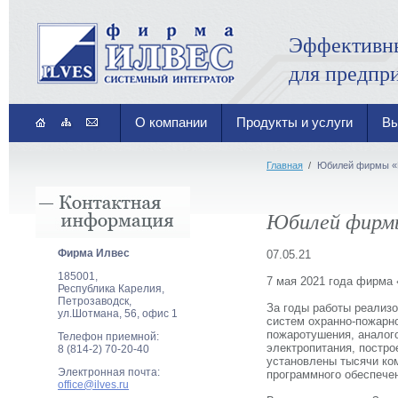
Эффективн
для предпр
О компании
Продукты и услуги
Вы
Главная
/
Юбилей фирмы «Ил
Юбилей фирмы 
Фирма Илвеc
07.05.21
185001,
7 мая 2021 года фирма 
Республика Карелия,
Петрозаводск,
За годы работы реализо
ул.Шотмана, 56, офис 1
систем охранно-пожарно
пожаротушения, аналог
Телефон приемной:
электропитания, постро
8 (814-2) 70-20-40
установлены тысячи ко
Электронная почта:
программного обеспече
office@ilves.ru