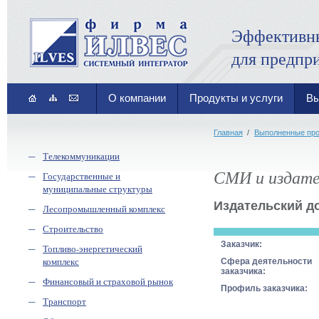
Эффективн
для предпр
О компании
Продукты и услуги
Вы
Главная
/
Выполненные пр
Телекоммуникации
СМИ и издате
Государственные и
муниципальные структуры
Издательский д
Лесопромышленный комплекс
Строительство
Заказчик:
Топливо-энергетический
комплекс
Сфера деятельности
заказчика:
Финансовый и страховой рынок
Профиль заказчика:
Транспорт